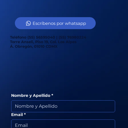
Escríbenos por whatsapp
Teléfono (55) 56595040 | (55) 76980224
Torre Anseli, Piso 19, Col. Los Alpes
Á. Obregón, 01010 CDMX
Nombre y Apellido
*
Email
*