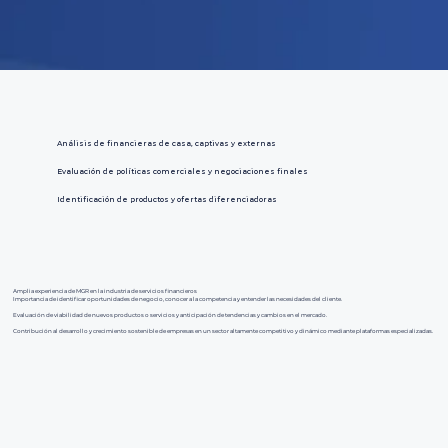
Análisis de financieras de casa, captivas y externas
Evaluación de políticas comerciales y negociaciones finales
Identificación de productos y ofertas diferenciadoras
Amplia experiencia de MGR en la industria de servicios financieros
Importancia de identificar oportunidades de negocio, conocer a la competencia y entender las necesidades del cliente.
Evaluación de viabilidad de nuevos productos o servicios y anticipación de tendencias y cambios en el mercado.
Contribución al desarrollo y crecimiento sostenible de empresas en un sector altamente competitivo y dinámico mediante plataformas especializadas.