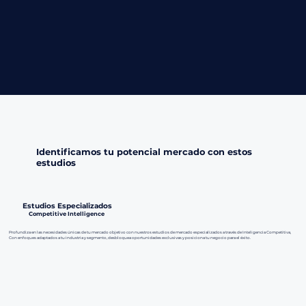
Identificamos tu potencial mercado con estos
estudios
Estudios Especializados
Competitive Intelligence
Profundiza en las necesidades únicas de tu mercado objetivo con nuestros estudios de mercado especializados a través de Inteligencia Competitiva,
Con enfoques adaptados a tu industria y segmento, desbloquea oportunidades exclusivas y posiciona tu negocio para el éxito.