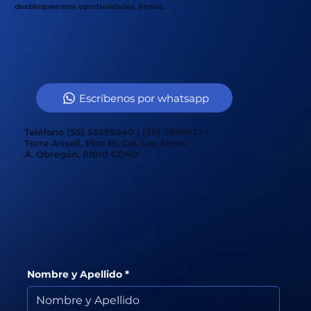
desbloqueemos oportunidades, juntos.
Escríbenos por whatsapp
Teléfono (55) 56595040 | (55) 76980224
Torre Anseli, Piso 19, Col. Los Alpes
Á. Obregón, 01010 CDMX
Nombre y Apellido
*