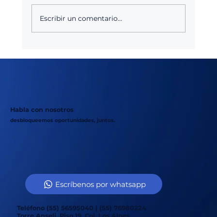
Escribir un comentario...
Agroquímicos en México: Anticipar
cambios en la demanda agrícola
antes que impacten en las ventas
Habla con nosotros
desbloqueemos oportunidades, juntos.
Escríbenos por whatsapp
Teléfono (55) 56595040 | (55) 76980224
Torre Anseli, Piso 19, Col. Los Alpes