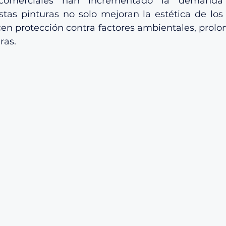
 comerciales han incrementado la demanda 
stas pinturas no solo mejoran la estética de los e
en protección contra factores ambientales, prolon
ras.​