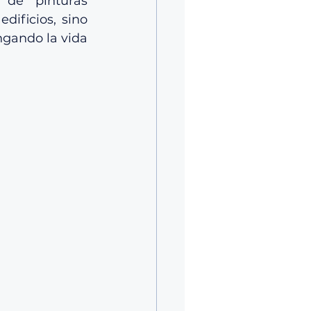
de pinturas 
dificios, sino 
gando la vida 