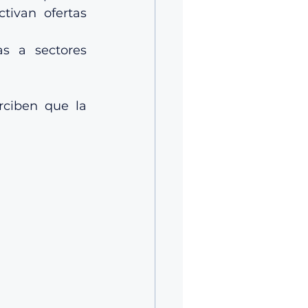
tivan ofertas 
s a sectores 
ciben que la 