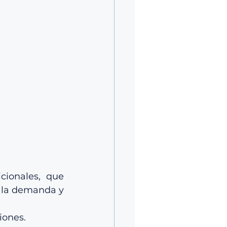
ionales, que 
 la demanda y 
iones.