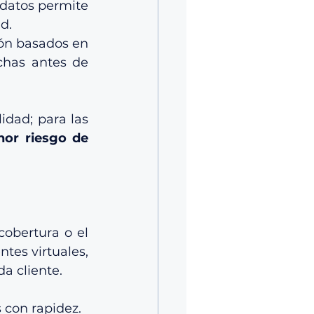
datos permite 
d.
ón basados en 
chas antes de 
dad; para las 
or riesgo de 
obertura o el 
tes virtuales, 
a cliente.
 con rapidez.