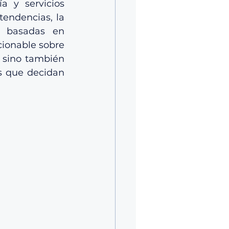
 y servicios 
endencias, la 
s basadas en 
cionable sobre 
 sino también 
 que decidan 