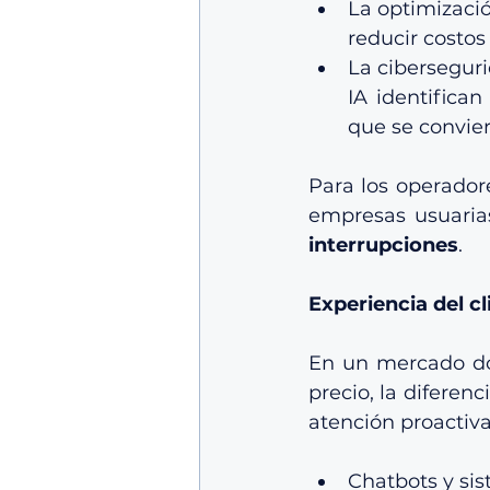
La optimizació
reducir costos
La ciberseguri
IA identifica
que se convier
Para los operadore
empresas usuarias
interrupciones
.
Experiencia del cl
En un mercado don
precio, la diferenc
atención proactiva
Chatbots y sis