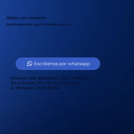
Habla con nosotros
desbloqueemos oportunidades, juntos.
Escríbenos por whatsapp
Teléfono (55) 56595040 | (55) 76980224
Torre Anseli, Piso 19, Col. Los Alpes
Á. Obregón, 01010 CDMX