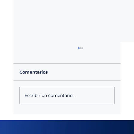
Comentarios
Escribir un comentario...
Agroquímicos en México: Anticipar
cambios en la demanda agrícola
antes que impacten en las ventas